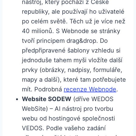
nástroj, který pochází z České
republiky, ale používají ho uživatelé
po celém světě. Těch už je více než
40 milionů. S Webnode se stránky
tvoří principem drag&drop. Do
předpřipravené šablony vzhledu si
jednoduše tahem myši vložíte další
prvky (obrázky, nadpisy, formuláře,
mapy a další), které tam potřebujete
mít. Podrobná
recenze Webnode
.
Website SODEW
(dříve WEDOS
WebSite) – AI nástroj pro tvorbu
webu od hostingové společnosti
VEDOS. Podle vašeho zadání