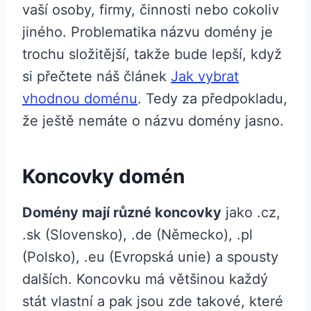
vaší osoby, firmy, činnosti nebo cokoliv
jiného. Problematika názvu domény je
trochu složitější, takže bude lepší, když
si přečtete náš článek
Jak vybrat
vhodnou doménu
. Tedy za předpokladu,
že ještě nemáte o názvu domény jasno.
Koncovky domén
Domény mají různé koncovky
jako .cz,
.sk (Slovensko), .de (Německo), .pl
(Polsko), .eu (Evropská unie) a spousty
dalších. Koncovku má většinou každý
stát vlastní a pak jsou zde takové, které