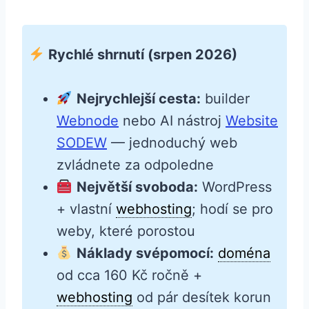
Rychlé shrnutí (srpen 2026)
Nejrychlejší cesta:
builder
Webnode
nebo AI nástroj
Website
SODEW
— jednoduchý web
zvládnete za odpoledne
Největší svoboda:
WordPress
+ vlastní
webhosting
; hodí se pro
weby, které porostou
Náklady svépomocí:
doména
od cca 160 Kč ročně +
webhosting
od pár desítek korun