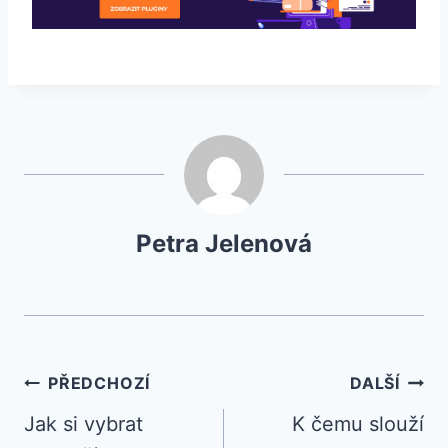
Petra Jelenová
Navigace
PŘEDCHOZÍ
DALŠÍ
Jak si vybrat
K čemu slouží
pro