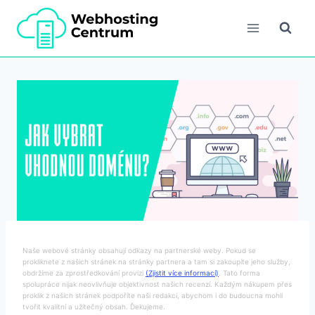
Přeskočit
na
obsah
Naše webové stránky obsahují odkazy na partnerské weby. Pokud se
prokliknete z našich stránek na stránky partnera a tam si zakoupíte jeho služby,
obdržíme za zprostředkování provizi
(Zjistit více informací)
. Tato forma
spolupráce nijak neovlivňuje objektivnost našich recenzí. Každým nákupem přes
proklik z našich stránek podpoříte naši redakci, abychom i do budoucna mohli
tvořit kvalitní a užitečný obsah. Ďekujeme.