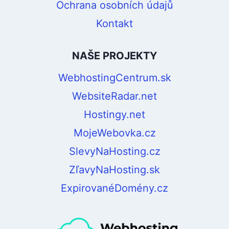
Ochrana osobních údajů
Kontakt
NAŠE PROJEKTY
WebhostingCentrum.sk
WebsiteRadar.net
Hostingy.net
MojeWebovka.cz
SlevyNaHosting.cz
ZľavyNaHosting.sk
ExpirovanéDomény.cz