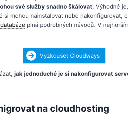
mohou své služby snadno škálovat.
Výhodné je,
lé si mohou nainstalovat nebo nakonfigurovat, co
í
databáze
plná podrobných návodů. V nejhorším 
Vyzkoušet Cloudways
kázat,
jak jednoduché je si nakonfigurovat ser
migrovat na cloudhosting