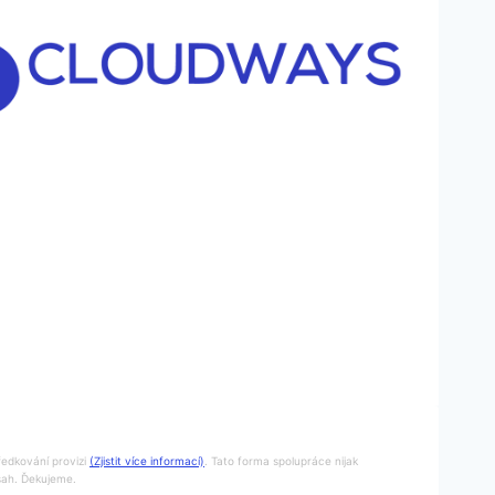
ředkování provizi
(Zjistit více informací)
. Tato forma spolupráce nijak
bsah. Ďekujeme.