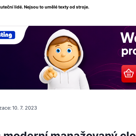
eční lidé. Nejsou to umělé texty od stroje.
zace:
10. 7. 2023
 moderní manažovaný clo