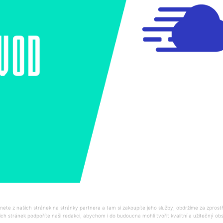
ete z našich stránek na stránky partnera a tam si zakoupíte jeho služby, obdržíme za zprost
ich stránek podpoříte naši redakci, abychom i do budoucna mohli tvořit kvalitní a užitečný o