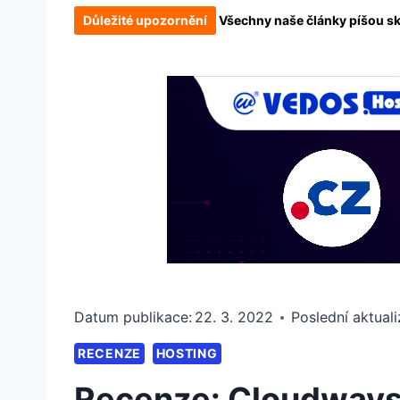
Důležité upozornění
Všechny naše články píšou skut
Datum publikace:
22. 3. 2022
Poslední aktuali
RECENZE
HOSTING
Recenze: Cloudways