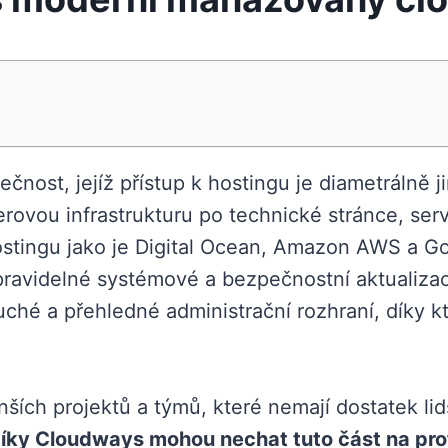
nost, jejíž přístup k hostingu je diametrálně ji
ovou infrastrukturu po technické stránce, serv
ostingu jako je Digital Ocean, Amazon AWS a G
 (pravidelné systémové a bezpečnostní aktualiza
uché a přehledné administrační rozhraní, díky 
ích projektů a týmů, které nemají dostatek lids
íky Cloudways mohou nechat tuto část na pro