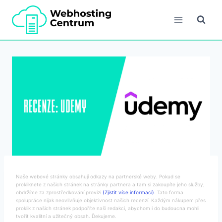
Přeskočit
na
obsah
Naše webové stránky obsahují odkazy na partnerské weby. Pokud se
prokliknete z našich stránek na stránky partnera a tam si zakoupíte jeho služby,
obdržíme za zprostředkování provizi
(Zjistit více informací)
. Tato forma
spolupráce nijak neovlivňuje objektivnost našich recenzí. Každým nákupem přes
proklik z našich stránek podpoříte naši redakci, abychom i do budoucna mohli
tvořit kvalitní a užitečný obsah. Ďekujeme.