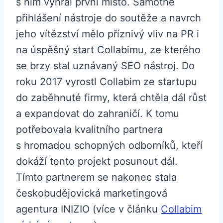
s ním vyhrál první místo. Samotné
přihlášení nástroje do soutěže a navrch
jeho vítězství mělo příznivý vliv na PR i
na úspěšný start Collabimu, ze kterého
se brzy stal uznávaný SEO nástroj. Do
roku 2017 vyrostl Collabim ze startupu
do zaběhnuté firmy, která chtěla dál růst
a expandovat do zahraničí. K tomu
potřebovala kvalitního partnera
s hromadou schopných odborníků, kteří
dokáží tento projekt posunout dál.
Tímto partnerem se nakonec stala
českobudějovická marketingová
agentura INIZIO (více v článku
Collabim