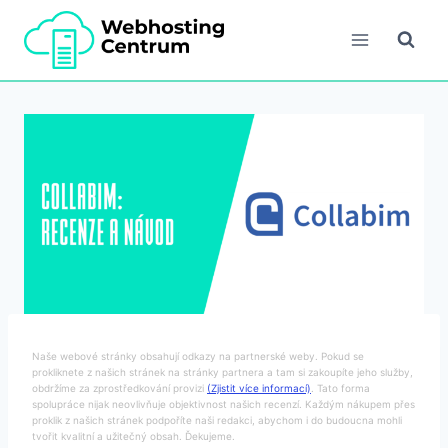
Přeskočit
na
obsah
Naše webové stránky obsahují odkazy na partnerské weby. Pokud se
prokliknete z našich stránek na stránky partnera a tam si zakoupíte jeho služby,
obdržíme za zprostředkování provizi
(Zjistit více informací)
. Tato forma
spolupráce nijak neovlivňuje objektivnost našich recenzí. Každým nákupem přes
proklik z našich stránek podpoříte naši redakci, abychom i do budoucna mohli
tvořit kvalitní a užitečný obsah. Ďekujeme.