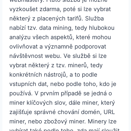
vyzkoušet zdarma, poté si lze vybrat
některý z placených tarifů. Služba
nabízí tzv. data mining, tedy hlubokou
analýzu všech aspektů, které mohou
ovlivňovat a významně podporovat
návštěvnost webu. Ve službě si lze
vybrat některý z tzv. minerů, tedy
konkrétních nástrojů, a to podle
vstupních dat, nebo podle toho, kdo je
používá. V prvním případě se jedná o
miner klíčových slov, dále miner, který
zajišťuje správné chování domén, URL
miner, nebo zbožový miner. Minery lze
vybírat také podle toho, zda mají sloužit