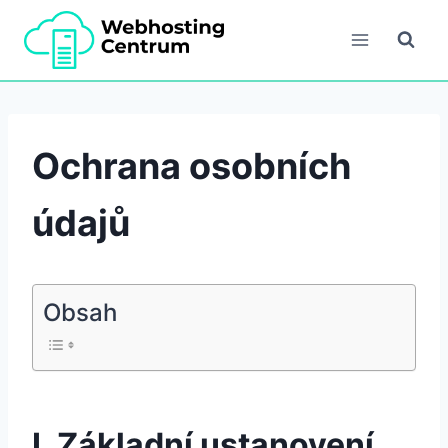
Přeskočit
na
obsah
Ochrana osobních
údajů
Obsah
I. Základní ustanovení