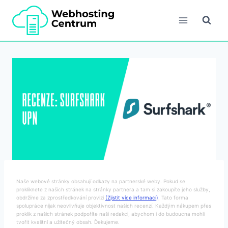
Přeskočit
na
obsah
Naše webové stránky obsahují odkazy na partnerské weby. Pokud se
prokliknete z našich stránek na stránky partnera a tam si zakoupíte jeho služby,
obdržíme za zprostředkování provizi
(Zjistit více informací)
. Tato forma
spolupráce nijak neovlivňuje objektivnost našich recenzí. Každým nákupem přes
proklik z našich stránek podpoříte naši redakci, abychom i do budoucna mohli
tvořit kvalitní a užitečný obsah. Ďekujeme.