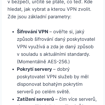
v bezpečí, určitě se ptáte, co teď. Kde
hledat, jak vybrat a kterou VPN zvolit.
Zde jsou základní parametry:
Šifrování VPN
– ověřte si, jaký
způsob šifrování daný poskytovatel
VPN využívá a zda je daný způsob
v souladu s aktuálními standardy.
(Momentálně AES-256.)
Pokrytí servery
– dobrý
poskytovatel VPN služeb by měl
disponovat bohatým pokrytím
serverů po celém světě.
Zatížení serverů
– čím více serverů,