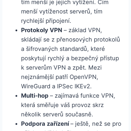
tím menší je jejich vytížení. Čím
menší vytíženost serverů, tím
rychlejší připojení.
Protokoly VPN
– základ VPN,
skládají se z přenosových protokolů
a šifrovaných standardů, které
poskytují rychlý a bezpečný přístup
k serverům VPN a zpět. Mezi
nejznámější patří OpenVPN,
WireGuard a IPSec IKEv2.
Multi-hop
– zajímavá funkce VPN,
která směřuje váš provoz skrz
několik serverů současně.
Podpora zařízení
– ještě, než se pro