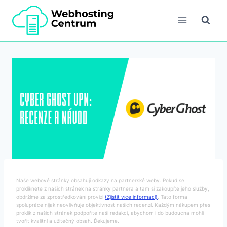
Přeskočit
na
obsah
Naše webové stránky obsahují odkazy na partnerské weby. Pokud se
prokliknete z našich stránek na stránky partnera a tam si zakoupíte jeho služby,
obdržíme za zprostředkování provizi
(Zjistit více informací)
. Tato forma
spolupráce nijak neovlivňuje objektivnost našich recenzí. Každým nákupem přes
proklik z našich stránek podpoříte naši redakci, abychom i do budoucna mohli
tvořit kvalitní a užitečný obsah. Ďekujeme.