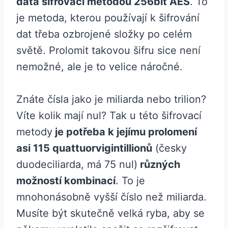
data šifrovací metodou 256bit AES
. To
je metoda, kterou používají k šifrování
dat třeba ozbrojené složky po celém
světě. Prolomit takovou šifru sice není
nemožné, ale je to velice náročné.
Znáte čísla jako je miliarda nebo trilion?
Víte kolik mají nul? Tak u této šifrovací
metody
je potřeba k jejímu prolomení
asi 115 quattuorvigintillionů
(česky
duodeciliarda, má 75 nul)
různých
možností kombinací
. To je
mnohonásobně vyšší číslo než miliarda.
Musíte být skutečně velká ryba, aby se