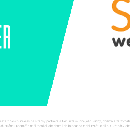
ete z našich stránek na stránky partnera a tam si zakoupíte jeho služby, obdržíme za zprost
ich stránek podpoříte naši redakci, abychom i do budoucna mohli tvořit kvalitní a užitečný o