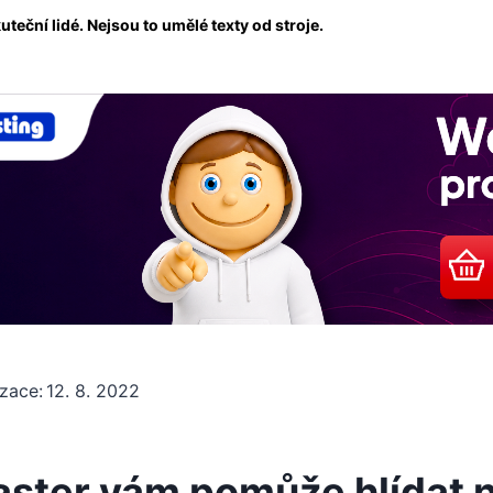
eční lidé. Nejsou to umělé texty od stroje.
izace:
12. 8. 2022
ter vám pomůže hlídat 