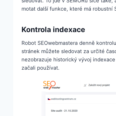
sledovat. To jde v SEMORu sice také,
motat další funkce, které má robustní
Kontrola indexace
Robot SEOwebmastera denně kontroluj
stránek můžete sledovat za určité čas
nezobrazuje historický vývoj indexace p
začali používat.