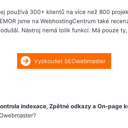
 jej používá 300+ klientů na více než 800 projek
SEMOR jsme na WebhostingCentrum také recenz
šší. Nástroj nemá tolik funkcí. Má pouze ty, 
Vyzkoušet SEOwebmaster
ontrola indexace, Zpětné odkazy a On-page k
SEOwebmaster?