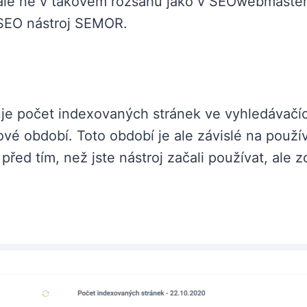
 ale ne v takovém rozsahu jako v SEOwebmaster
 SEO nástroj SEMOR.
e počet indexovaných stránek ve vyhledávačí
ové období. Toto období je ale závislé na použ
řed tím, než jste nástroj začali používat, ale z