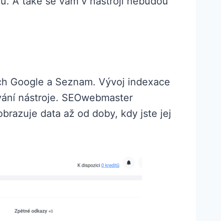
u. A také se vám v nástroji nebudou
ch Google a Seznam. Vývoj indexace
ívání nástroje. SEOwebmaster
obrazuje data až od doby, kdy jste jej