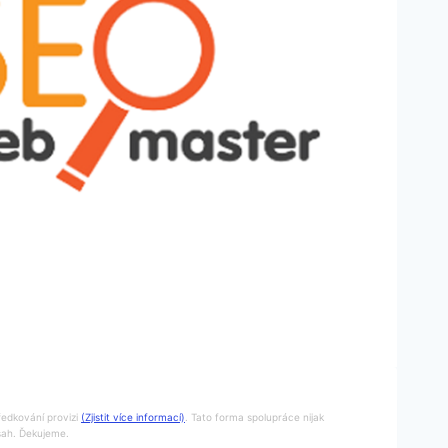
ředkování provizi
(Zjistit více informací)
. Tato forma spolupráce nijak
bsah. Ďekujeme.