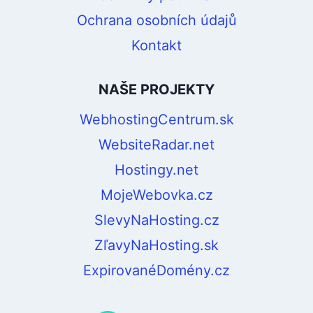
Ochrana osobních údajů
Kontakt
NAŠE PROJEKTY
WebhostingCentrum.sk
WebsiteRadar.net
Hostingy.net
MojeWebovka.cz
SlevyNaHosting.cz
ZľavyNaHosting.sk
ExpirovanéDomény.cz