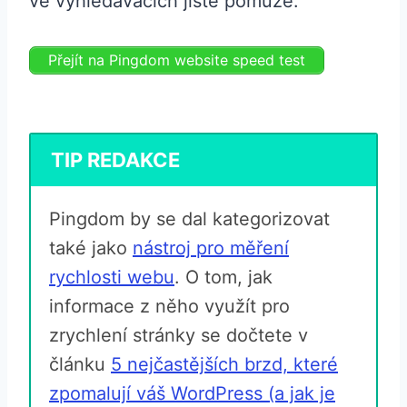
ve vyhledávačích jistě pomůže.
Přejít na Pingdom website speed test
TIP REDAKCE
Pingdom by se dal kategorizovat
také jako
nástroj pro měření
rychlosti webu
. O tom, jak
informace z něho využít pro
zrychlení stránky se dočtete v
článku
5 nejčastějších brzd, které
zpomalují váš WordPress (a jak je