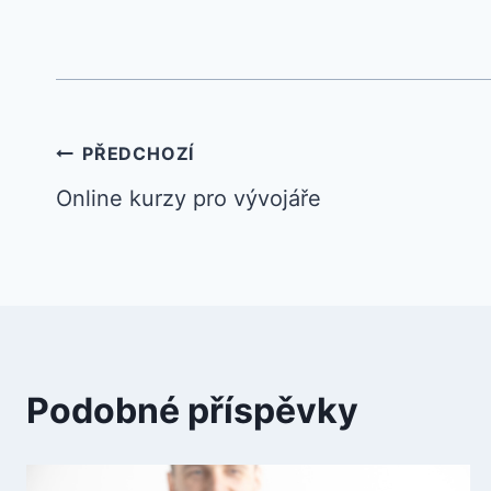
Navigace
PŘEDCHOZÍ
Online kurzy pro vývojáře
pro
příspěvek
Podobné příspěvky