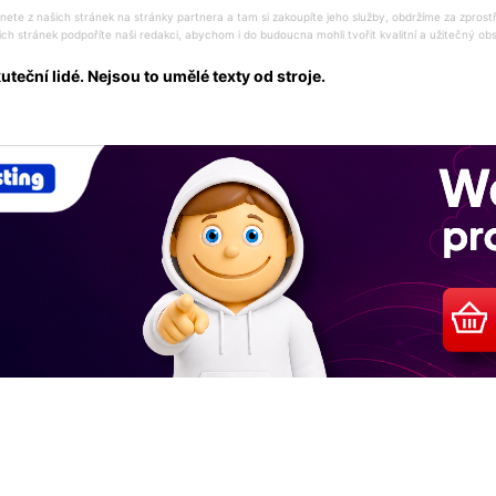
ete z našich stránek na stránky partnera a tam si zakoupíte jeho služby, obdržíme za zprost
ich stránek podpoříte naši redakci, abychom i do budoucna mohli tvořit kvalitní a užitečný o
eční lidé. Nejsou to umělé texty od stroje.