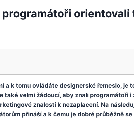
 programátoři orientovali 
ání a k tomu ovládáte designerské řemeslo, je 
e také velmi žádoucí, aby znali programátoři i
etingové znalosti k nezaplacení. Na následují
orům přináší a k čemu je dobré průběžně se 