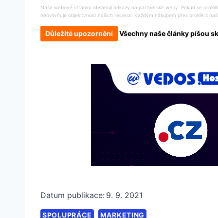
Naše webové stránky obsahují odkazy na partnerské weby. Pokud se proklikn
neovlivňuje objektivnost našich recenzí. Každým nákupem přes proklik z naš
Důležité upozornění
Všechny naše články píšou skut
Datum publikace:
9. 9. 2021
SPOLUPRÁCE
MARKETING