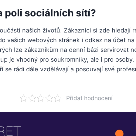
a poli sociálních sítí?
součástí našich životů. Zákazníci si zde hledají
 do vašich webových stránek i odkaz na účet na
erých lze zákazníkům na denní bázi servírovat n
up je vhodný pro soukromníky, ale i pro osoby,
í se rádi dále vzdělávají a posouvají své profes
Přidat hodnocení