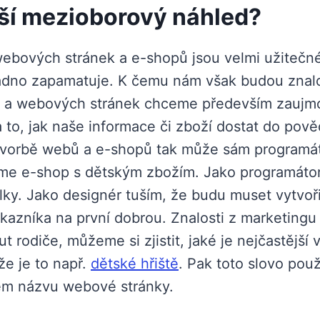
ší mezioborový náhled?
 webových stránek a e-shopů jsou velmi užitečné
 snadno zapamatuje. K čemu nám však budou znal
opů a webových stránek chceme především zaujmo
to, jak naše informace či zboží dostat do povědo
ři tvorbě webů a e-shopů tak může sám programát
deme e-shop s dětským zbožím. Jako programáto
y. Jako designér tuším, že budu muset vytvořit 
ákazníka na první dobrou. Znalosti z marketin
ut rodiče, můžeme si zjistit, jaké je nejčastěj
že je to např.
dětské hřiště
. Pak toto slovo pou
ém názvu webové stránky.