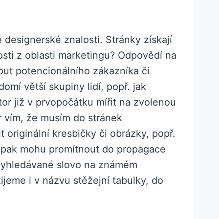
 designerské znalosti. Stránky získají
osti z oblasti marketingu? Odpovědí na
ut potencionálního zákazníka či
mí větší skupiny lidí, popř. jak
or již v prvopočátku mířit na zvolenou
r vím, že musím do stránek
originální kresbičky či obrázky, popř.
gu pak mohu promítnout do propagace
ší vyhledávané slovo na známém
žijeme i v názvu stěžejní tabulky, do