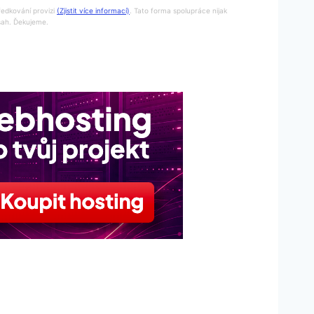
ředkování provizi
(Zjistit více informací)
. Tato forma spolupráce nijak
bsah. Ďekujeme.