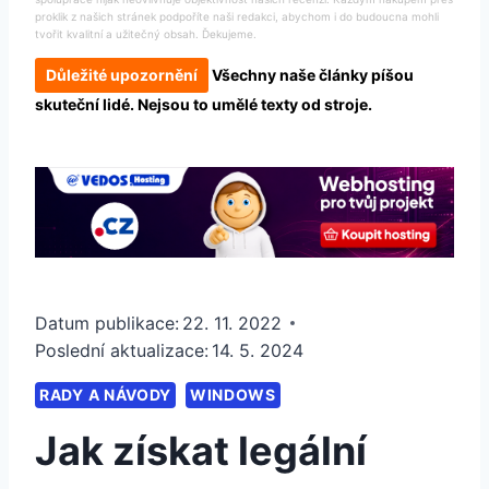
proklik z našich stránek podpoříte naši redakci, abychom i do budoucna mohli
tvořit kvalitní a užitečný obsah. Ďekujeme.
Důležité upozornění
Všechny naše články píšou
skuteční lidé. Nejsou to umělé texty od stroje.
Datum publikace:
22. 11. 2022
Poslední aktualizace:
14. 5. 2024
RADY A NÁVODY
WINDOWS
Jak získat legální