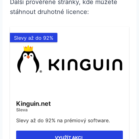
Další prověřené stránky, kde můžete
stáhnout druhotné licence:
Slevy až do 92%
Kinguin.net
Sleva
Slevy až do 92% na prémiový software.
VYUŽÍT AKCI