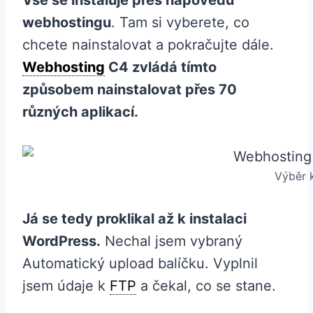
Vše se instaluje přes nápovědu
webhostingu
. Tam si vyberete, co
chcete nainstalovat a pokračujte dále.
Webhosting
C4 zvládá tímto
způsobem nainstalovat přes 70
různých aplikací.
Výběr k
Já se tedy proklikal až k instalaci
WordPress.
Nechal jsem vybraný
Automatický upload balíčku. Vyplnil
jsem údaje k
FTP
a čekal, co se stane.