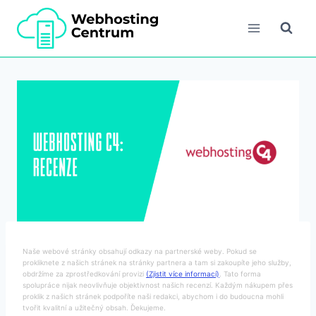
Přeskočit
na
obsah
Naše webové stránky obsahují odkazy na partnerské weby. Pokud se
prokliknete z našich stránek na stránky partnera a tam si zakoupíte jeho služby,
obdržíme za zprostředkování provizi
(Zjistit více informací)
. Tato forma
spolupráce nijak neovlivňuje objektivnost našich recenzí. Každým nákupem přes
proklik z našich stránek podpoříte naši redakci, abychom i do budoucna mohli
tvořit kvalitní a užitečný obsah. Ďekujeme.