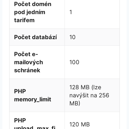
Počet domén
pod jedním
1
tarifem
Počet databází
10
Počet e-
mailových
100
schránek
128 MB (lze
PHP
navýšit na 256
memory_limit
MB)
PHP
120 MB
upload_max_filesize