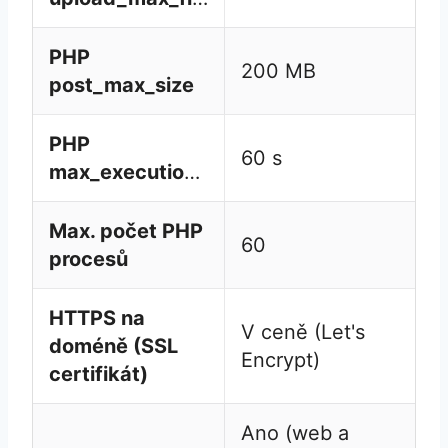
PHP
200 MB
post_max_size
PHP
60 s
max_execution_time
Max. počet PHP
60
procesů
HTTPS na
V ceně (Let's
doméně (SSL
Encrypt)
certifikát)
Ano (web a