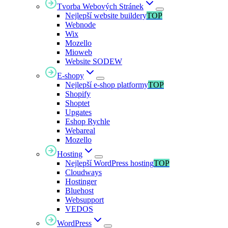
Tvorba Webových Stránek
Nejlepší website buildery
TOP
Webnode
Wix
Mozello
Mioweb
Website SODEW
E-shopy
Nejlepší e-shop platformy
TOP
Shopify
Shoptet
Upgates
Eshop Rychle
Webareal
Mozello
Hosting
Nejlepší WordPress hosting
TOP
Cloudways
Hostinger
Bluehost
Websupport
VEDOS
WordPress