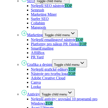
SEO
Toggle child menu
Nejlepší SEO nástroje
TOP
Semrush
Marketing Miner
Surfer SEO
Collabim
Mangools
Marketing
Toggle child menu
Nejlepší emailingové nástroje
TOP
Platformy pro nákup PR článků
TOP
SmartEmailing
AffilBox
PR Yard
Grafika a design
Toggle child menu
Nejlepší grafické editory
TOP
Nástroje pro tvorbu loga
TOP
Adobe Creative Cloud
Canva
Looka
Antiviry
Toggle child menu
Nejlepší antiviry: srovnání 10 programů pro
Windows
TOP
Avast Ultimate