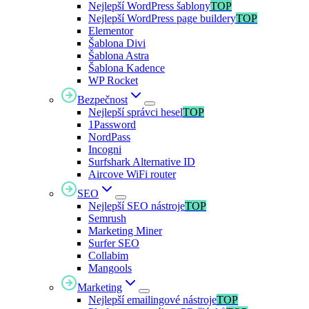
Nejlepší WordPress šablony
TOP
Nejlepší WordPress page buildery
TOP
Elementor
Šablona Divi
Šablona Astra
Šablona Kadence
WP Rocket
Bezpečnost
Nejlepší správci hesel
TOP
1Password
NordPass
Incogni
Surfshark Alternative ID
Aircove WiFi router
SEO
Nejlepší SEO nástroje
TOP
Semrush
Marketing Miner
Surfer SEO
Collabim
Mangools
Marketing
Nejlepší emailingové nástroje
TOP