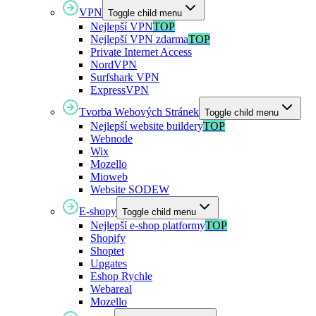
VPN
Toggle child menu
Nejlepší VPN
TOP
Nejlepší VPN zdarma
TOP
Private Internet Access
NordVPN
Surfshark VPN
ExpressVPN
Tvorba Webových Stránek
Toggle child menu
Nejlepší website buildery
TOP
Webnode
Wix
Mozello
Mioweb
Website SODEW
E-shopy
Toggle child menu
Nejlepší e-shop platformy
TOP
Shopify
Shoptet
Upgates
Eshop Rychle
Webareal
Mozello