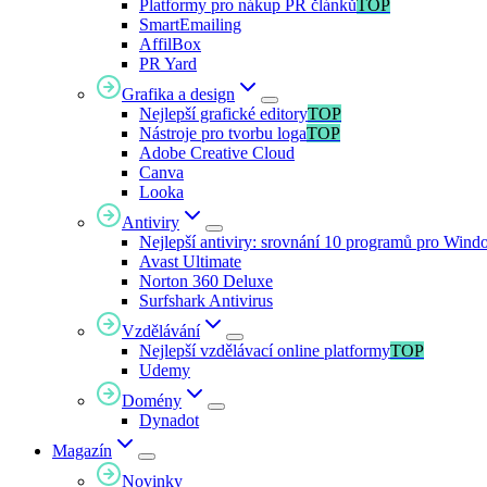
Platformy pro nákup PR článků
TOP
SmartEmailing
AffilBox
PR Yard
Grafika a design
Nejlepší grafické editory
TOP
Nástroje pro tvorbu loga
TOP
Adobe Creative Cloud
Canva
Looka
Antiviry
Nejlepší antiviry: srovnání 10 programů pro Wind
Avast Ultimate
Norton 360 Deluxe
Surfshark Antivirus
Vzdělávání
Nejlepší vzdělávací online platformy
TOP
Udemy
Domény
Dynadot
Magazín
Novinky