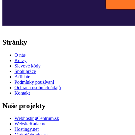
Stránky
O nás
Kurzy
Slevové kódy
Spolupráce
Affiliate
Podmínky používaní
Ochrana osobních údajů
Kontakt
Naše projekty
WebhostingCentrum.sk
WebsiteRadar.net
Hostingy.net
MojeWebovka.cz