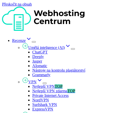
Přeskočit na obsah
Recenze
Umělá inteligence (AI)
ChatGPT
Deeply
Jasper
AIomatic
Nástroje na kontrolu plagiátorství
Grammarly
VPN
Nejlepší VPN
TOP
Nejlepší VPN zdarma
TOP
Private Internet Access
NordVPN
Surfshark VPN
ExpressVPN