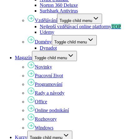
Norton 360 Deluxe
Surfshark Antivirus
Vzdělávání
Toggle child menu
Nejlepší vzdělávací online platformy
TOP
Udemy
Domény
Toggle child menu
Dynadot
Magazín
Toggle child menu
Novinky
Pracovní život
Programování
Rady a návody
Office
Online podnikání
Rozhovory
Windows
Kurzy
Toggle child menu