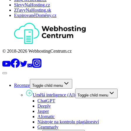
SlevyNaHosting.cz
ZľavyNaHosting.sk
ExpirovanéDomény.cz
© 2018-2026 WebhostingCentrum.cz
Recenze
Toggle child menu
Umělá inteligence (AI)
Toggle child menu
ChatGPT
Deeply
Jasper
AIomatic
Nástroje na kontrolu plagiátorství
Grammarly