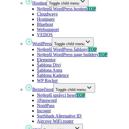
Hosting
Toggle child menu
Nejlepší WordPress hosting
TOP
Cloudways
Hostinger
Bluehost
Websupport
VEDOS
WordPress
Toggle child menu
Nejlepší WordPress šablony
TOP
Nejlepší WordPress page buildery
TOP
Elementor
Šablona Divi
Šablona Astra
Šablona Kadence
WP Rocket
Bezpečnost
Toggle child menu
Nejlepší správci hesel
TOP
1Password
NordPass
Incogni
Surfshark Alternative ID
Aircove WiFi router