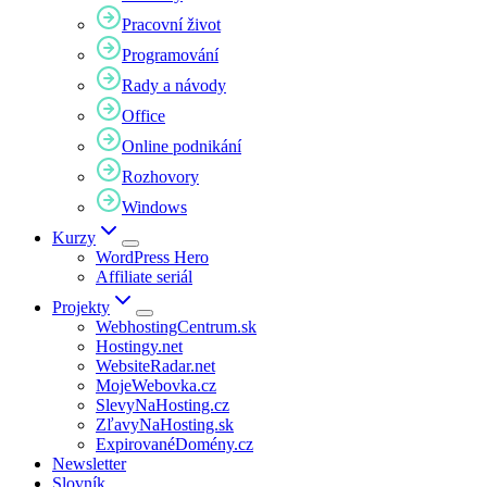
Pracovní život
Programování
Rady a návody
Office
Online podnikání
Rozhovory
Windows
Kurzy
WordPress Hero
Affiliate seriál
Projekty
WebhostingCentrum.sk
Hostingy.net
WebsiteRadar.net
MojeWebovka.cz
SlevyNaHosting.cz
ZľavyNaHosting.sk
ExpirovanéDomény.cz
Newsletter
Slovník