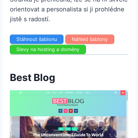
orientovat a personalista si ji prohlédne
jistě s radostí.
Stáhnout šablonu
Náhled šablony
Slevy na hosting a domény
Best Blog