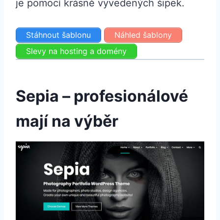
je pomocí krásně vyvedených šipek.
Stáhnout šablonu
Náhled šablony
Slevy na hosting a domény
Sepia – profesionálové
mají na výběr