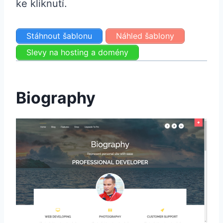
ke kliknutí.
Stáhnout šablonu
Náhled šablony
Slevy na hosting a domény
Biography