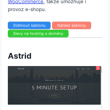
WooCommerce
, takže umožňuje i
provoz e-shopu.
Stáhnout šablonu
Náhled šablony
Slevy na hosting a domény
Astrid