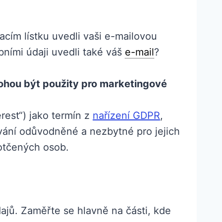
cím lístku uvedli vaši e-mailovou
bními údaji uvedli také váš
e-mail
?
mohou být použity pro marketingové
rest“) jako termín z
nařízení GDPR
,
vání odůvodněné a nezbytné pro jejich
dotčených osob.
jů. Zaměřte se hlavně na části, kde