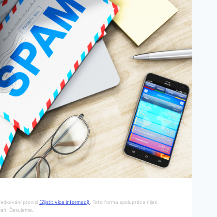
ředkování provizi
(Zjistit více informací)
. Tato forma spolupráce nijak
bsah. Ďekujeme.