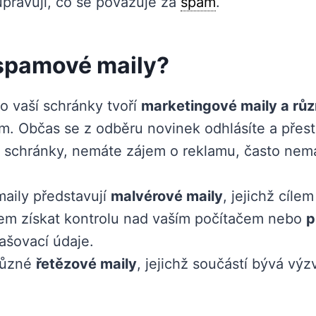
upravují, co se považuje za
spam
.
 spamové maily?
do vaší schránky tvoří
marketingové maily a růz
áním. Občas se z odběru novinek odhlásíte a přes
é schránky, nemáte zájem o reklamu, často nemá
aily představují
malvérové maily
, jejichž cíle
ílem získat kontrolu nad vaším počítačem nebo
p
lašovací údaje.
různé
řetězové maily
, jejichž součástí bývá výzv