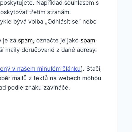
 poskytujete. Například souhlasem s
oskytovat třetím stranám.
ykle bývá volba „Odhlásit se“ nebo
e je za
spam
, označte je jako
spam
.
ší maily doručované z dané adresy.
tlený v našem minulém článku
). Stačí,
a sběr mailů z textů na webech mohou
lad podle znaku zavináče.