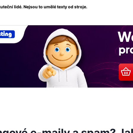
eční lidé. Nejsou to umělé texty od stroje.
ngové e-maily a spam? Jak