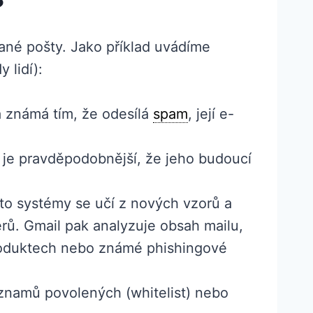
?
dané pošty. Jako příklad uvádíme
 lidí):
sa známá tím, že odesílá
spam
, její e-
, je pravděpodobnější, že jeho budoucí
yto systémy se učí z nových vzorů a
ů. Gmail pak analyzuje obsah mailu,
produktech nebo známé phishingové
eznamů povolených (whitelist) nebo