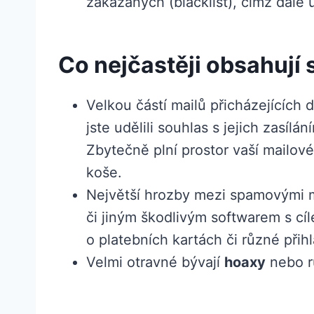
zakázaných (blacklist), čímž dále 
Co nejčastěji obsahují
Velkou částí mailů přicházejících 
jste udělili souhlas s jejich zasíl
Zbytečně plní prostor vaší mailov
koše.
Největší hrozby mezi spamovými m
či jiným škodlivým softwarem s c
o platebních kartách či různé přih
Velmi otravné bývají
hoaxy
nebo 