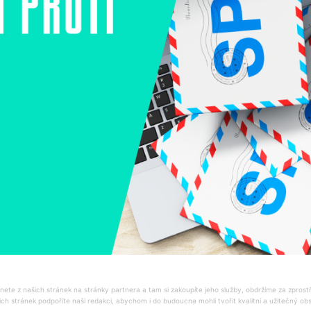
ete z našich stránek na stránky partnera a tam si zakoupíte jeho služby, obdržíme za zprost
ich stránek podpoříte naši redakci, abychom i do budoucna mohli tvořit kvalitní a užitečný o