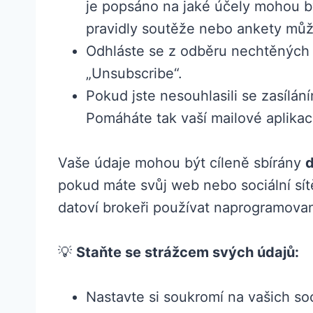
je popsáno na jaké účely mohou bý
pravidly soutěže nebo ankety může
Odhláste se z odběru nechtěných n
„Unsubscribe“.
Pokud jste nesouhlasili se zasílá
Pomáháte tak vaší mailové aplikac
Vaše údaje mohou být cíleně sbírány
d
pokud máte svůj web nebo sociální sít
datoví brokeři používat naprogramovan
💡
Staňte se strážcem svých údajů:
Nastavte si soukromí na vašich soci