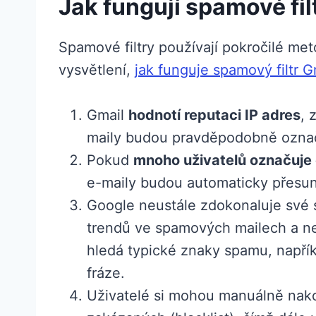
Jak fungují spamové fil
Spamové filtry používají pokročilé met
vysvětlení,
jak funguje spamový filtr G
Gmail
hodnotí reputaci IP adres
, 
maily budou pravděpodobně ozna
Pokud
mnoho uživatelů označuje 
e-maily budou automaticky přesu
Google neustále zdokonaluje své 
trendů ve spamových mailech a ne
hledá typické znaky spamu, napří
fráze.
Uživatelé si mohou manuálně nakon