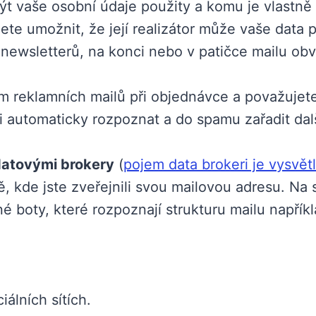
t vaše osobní údaje použity a komu je vlastně
te umožnit, že její realizátor může vaše data p
ewsletterů, na konci nebo v patičce mailu obv
ním reklamních mailů při objednávce a považujet
i automaticky rozpoznat a do spamu zařadit dal
atovými brokery
(
pojem data brokeri je vysvě
ě, kde jste zveřejnili svou mailovou adresu. N
é boty, které rozpoznají strukturu mailu napřík
álních sítích.