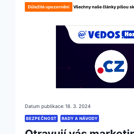
Důležité upozornění
Všechny naše články píšou skut
Datum publikace:
18. 3. 2024
BEZPEČNOST
RADY A NÁVODY
Otravují vás marketi