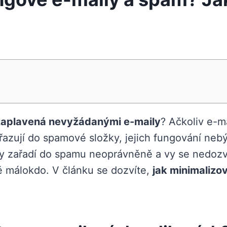
zaplavená nevyžádanými e-maily
? Ačkoliv e-m
zařazují do spamové složky, jejich fungování ne
ly zařadí do spamu neoprávněně a vy se nedozv
ě málokdo. V článku se dozvíte,
jak minimalizo