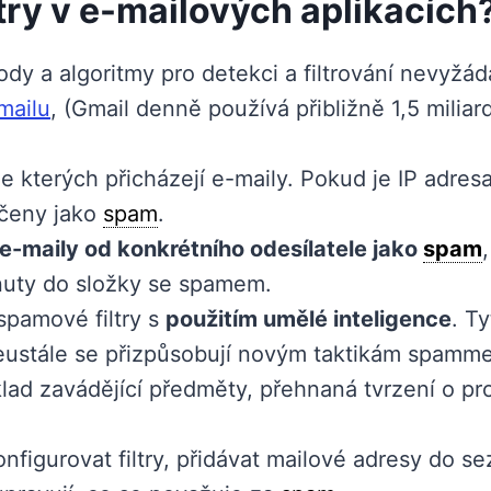
try v e-mailových aplikacích
ody a algoritmy pro detekci a filtrování nevyžá
mailu
, (Gmail denně používá přibližně 1,5 miliardy
ze kterých přicházejí e-maily. Pokud je IP adre
čeny jako
spam
.
e-maily od konkrétního odesílatele jako
spam
nuty do složky se spamem.
spamové filtry s
použitím umělé inteligence
. T
ustále se přizpůsobují novým taktikám spammer
klad zavádějící předměty, přehnaná tvrzení o 
figurovat filtry, přidávat mailové adresy do s