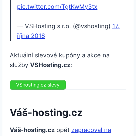
pic.twitter.com/TgtKwMy3tx
— VSHosting s.r.o. (@vshosting)
17.
října 2018
Aktuální slevové kupóny a akce na
služby
VSHosting.cz
:
VShosting.cz slevy
Váš-hosting.cz
Váš-hosting.cz
opět
zapracoval na