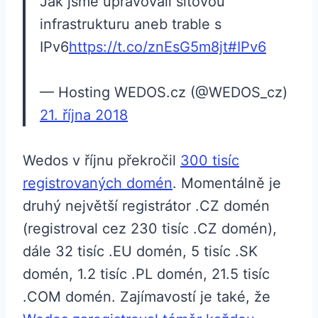
Jak jsme upravovali síťovou
infrastrukturu aneb trable s
IPv6
https://t.co/znEsG5m8jt
#IPv6
— Hosting WEDOS.cz (@WEDOS_cz)
21. října 2018
Wedos v říjnu překročil
300 tisíc
registrovaných domén
. Momentálně je
druhý největší registrátor .CZ domén
(registroval cez 230 tisíc .CZ domén),
dále 32 tisíc .EU domén, 5 tisíc .SK
domén, 1.2 tisíc .PL domén, 21.5 tisíc
.COM domén. Zajímavostí je také, že