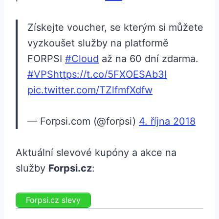
Získejte voucher, se kterým si můžete
vyzkoušet služby na platformě
FORPSI
#Cloud
až na 60 dní zdarma.
#VPS
https://t.co/5FXOESAb3l
pic.twitter.com/TZlfmfXdfw
— Forpsi.com (@forpsi)
4. října 2018
Aktuální slevové kupóny a akce na
služby
Forpsi.cz
:
Forpsi.cz slevy