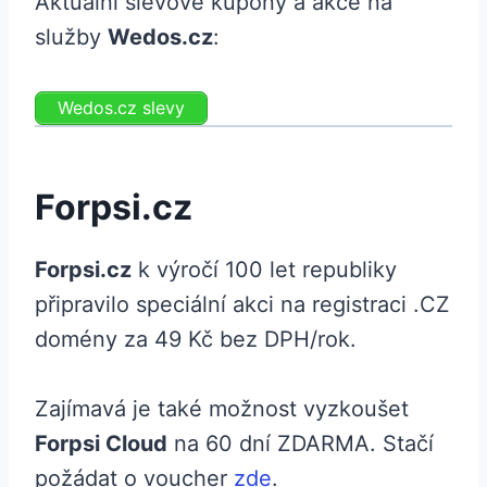
Aktuální slevové kupóny a akce na
služby
Wedos.cz
:
Wedos.cz slevy
Forpsi.cz
Forpsi.cz
k výročí 100 let republiky
připravilo speciální akci na registraci .CZ
domény za 49 Kč bez DPH/rok.
Zajímavá je také možnost vyzkoušet
Forpsi Cloud
na 60 dní ZDARMA. Stačí
požádat o voucher
zde
.