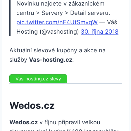
Novinku najdete v zákaznickém
centru > Servery > Detail serveru.
pic.twitter.com/nF4UtSmvqW
— Váš
Hosting (@vashosting)
30. října 2018
Aktuální slevové kupóny a akce na
služby
Vas-hosting.cz
:
Vas-hosting.cz slevy
Wedos.cz
Wedos.cz
v říjnu připravil velkou