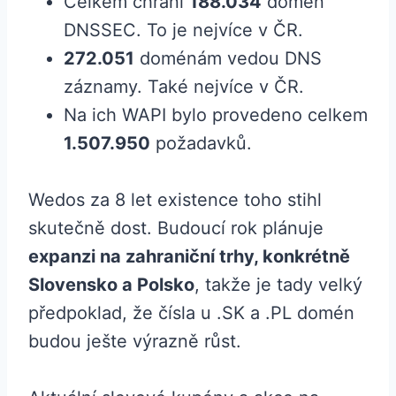
Celkem chrání
188.034
domén
DNSSEC. To je nejvíce v ČR.
272.051
doménám vedou DNS
záznamy. Také nejvíce v ČR.
Na ich WAPI bylo provedeno celkem
1.507.950
požadavků.
Wedos za 8 let existence toho stihl
skutečně dost. Budoucí rok plánuje
expanzi na zahraniční trhy, konkrétně
Slovensko a Polsko
, takže je tady velký
předpoklad, že čísla u .SK a .PL domén
budou ješte výrazně růst.