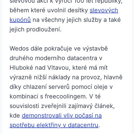
slevovou akci k výročí 100 let republiky,
během které uvolnil desítky
slevových
kupónů
na všechny jejich služby a také
jejich prodloužení.
Wedos dále pokračuje ve výstavbě
druhého moderního datacentra v
Hluboké nad Vltavou, které má mít
výrazně nižší náklady na provoz, hlavně
díky chlazení serverů pomocí oleje v
kombinaci s freecoolingem. V té
souvislosti zveřejnili zajímavý článek,
kde
demonstrovali vliv počasí na
spotřebu elektřiny v datacentru
.