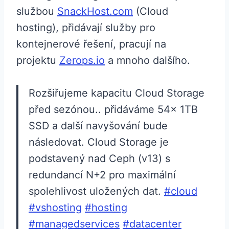
službou
SnackHost.com
(Cloud
hosting), přidávají služby pro
kontejnerové řešení, pracují na
projektu
Zerops.io
a mnoho dalšího.
Rozšiřujeme kapacitu Cloud Storage
před sezónou.. přidáváme 54x 1TB
SSD a další navyšování bude
následovat. Cloud Storage je
podstavený nad Ceph (v13) s
redundancí N+2 pro maximální
spolehlivost uložených dat.
#cloud
#vshosting
#hosting
#managedservices
#datacenter