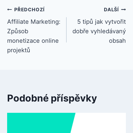
Navigace
PŘEDCHOZÍ
DALŠÍ
Affiliate Marketing:
5 tipů jak vytvořit
pro
Způsob
dobře vyhledávaný
příspěvek
monetizace online
obsah
projektů
Podobné příspěvky