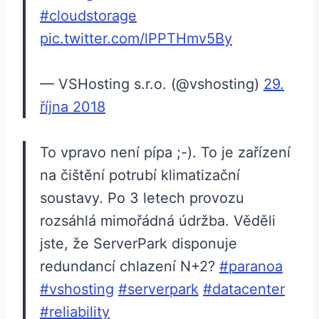
#cloudstorage
pic.twitter.com/lPPTHmv5By
— VSHosting s.r.o. (@vshosting)
29.
října 2018
To vpravo není pípa ;-). To je zařízení
na čištění potrubí klimatizační
soustavy. Po 3 letech provozu
rozsáhlá mimořádná údržba. Věděli
jste, že ServerPark disponuje
redundancí chlazení N+2?
#paranoa
#vshosting
#serverpark
#datacenter
#reliability