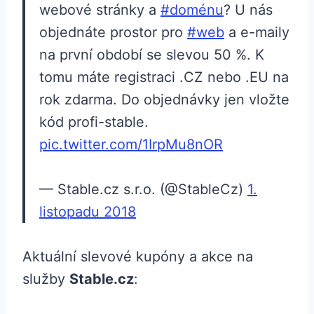
webové stránky a
#doménu
? U nás
objednáte prostor pro
#web
a e-maily
na první období se slevou 50 %. K
tomu máte registraci .CZ nebo .EU na
rok zdarma. Do objednávky jen vložte
kód profi-stable.
pic.twitter.com/1IrpMu8nOR
— Stable.cz s.r.o. (@StableCz)
1.
listopadu 2018
Aktuální slevové kupóny a akce na
služby
Stable.cz
: