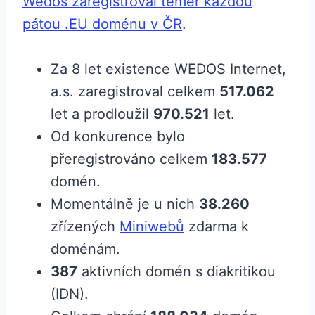
Wedos zaregistroval téměr každou
pátou .EU doménu v ČR
.
Za 8 let existence WEDOS Internet,
a.s. zaregistroval celkem
517.062
let a prodloužil
970.521
let.
Od konkurence bylo
přeregistrováno celkem
183.577
domén.
Momentálně je u nich
38.260
zřízených
Miniwebů
zdarma k
doménám.
387
aktivních domén s diakritikou
(IDN).