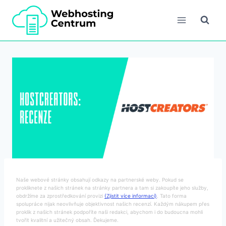
Přeskočit
na
obsah
Naše webové stránky obsahují odkazy na partnerské weby. Pokud se
prokliknete z našich stránek na stránky partnera a tam si zakoupíte jeho služby,
obdržíme za zprostředkování provizi
(Zjistit více informací)
. Tato forma
spolupráce nijak neovlivňuje objektivnost našich recenzí. Každým nákupem přes
proklik z našich stránek podpoříte naši redakci, abychom i do budoucna mohli
tvořit kvalitní a užitečný obsah. Ďekujeme.