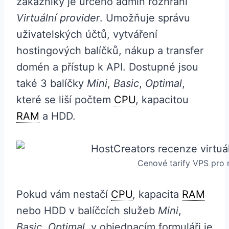
zákazníky je určeno admin rozhraní
Virtuální provider
. Umožňuje správu
uživatelských účtů, vytváření
hostingových balíčků, nákup a transfer
domén a přístup k API. Dostupné jsou
také 3 balíčky
Mini
,
Basic
,
Optimal
,
které se liší počtem
CPU
, kapacitou
RAM
a HDD.
Cenové tarify VPS pro r
Pokud vám nestačí
CPU
, kapacita
RAM
nebo HDD v balíčcích služeb
Mini
,
Basic
,
Optimal
, v objednacím formuláři je