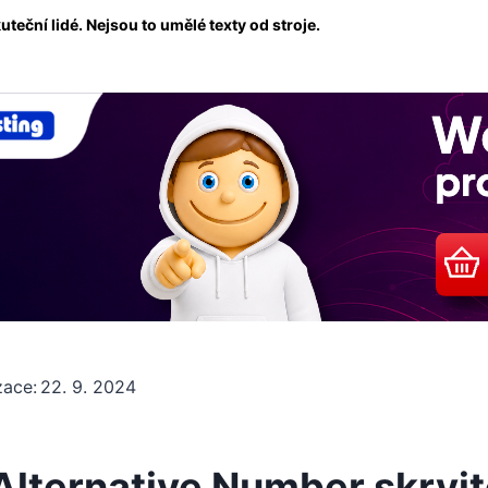
eční lidé. Nejsou to umělé texty od stroje.
zace:
22. 9. 2024
lternative Number skryjte