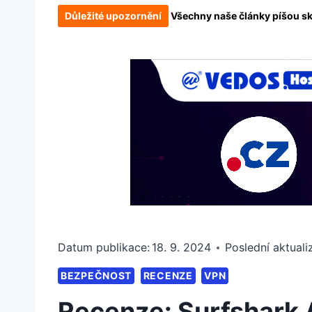
Důležité upozornění
Všechny naše články píšou skut
Datum publikace:
18. 9. 2024
Poslední aktuali
BEZPEČNOST
RECENZE
VPN
Recenze: Surfshark A