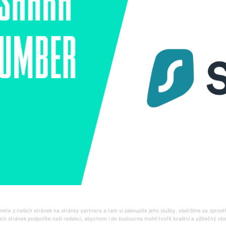
ete z našich stránek na stránky partnera a tam si zakoupíte jeho služby, obdržíme za zprost
ich stránek podpoříte naši redakci, abychom i do budoucna mohli tvořit kvalitní a užitečný o