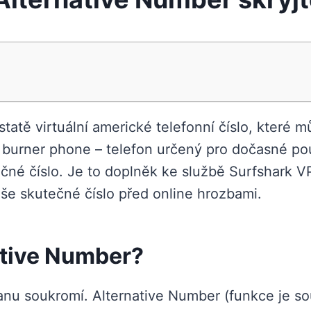
tatě virtuální americké telefonní číslo, které m
urner phone – telefon určený pro dočasné použ
utečné číslo. Je to doplněk ke službě Surfshark
 vaše skutečné číslo před online hrozbami.
ative Number?
anu soukromí. Alternative Number (funkce je s