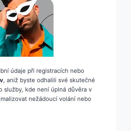
ní údaje při registracích nebo
áv
, aniž byste odhalili své skutečné
bo služby, kde není úplná důvěra v
imalizovat nežádoucí volání nebo