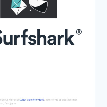
ředkování provizi
(Zjistit více informací)
. Tato forma spolupráce nijak
bsah. Ďekujeme.