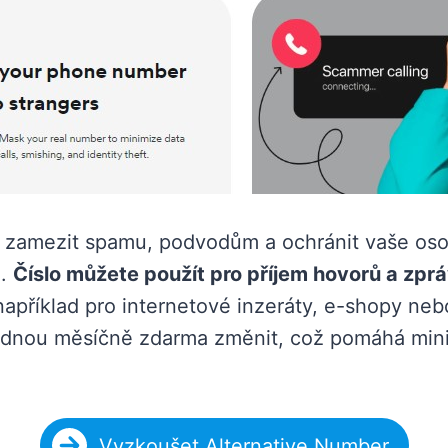
 zamezit spamu, podvodům a ochránit vaše osob
i.
Číslo můžete použít pro příjem hovorů a zpr
 například pro internetové inzeráty, e-shopy ne
é jednou měsíčně zdarma změnit, což pomáhá min
Vyzkoušet Alternative Number