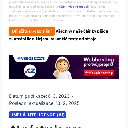
prokliknete z našich stránek na stránky partnera a tam si zakoupíte jeho služby,
obdržíme za zprostředkování provizi
(Zjistit více informací)
. Tato forma
spolupráce nijak neovlivňuje objektivnost našich recenzí. Každým nákupem přes
proklik z našich stránek podpoříte naši redakci, abychom i do budoucna mohli
tvořit kvalitní a užitečný obsah. Ďekujeme.
Důležité upozornění
Všechny naše články píšou
skuteční lidé. Nejsou to umělé texty od stroje.
Datum publikace:
6. 3. 2023
Poslední aktualizace:
13. 2. 2025
UMĚLÁ INTELIGENCE (AI)