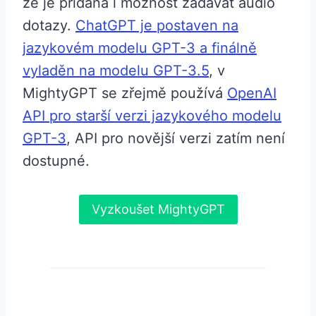
že je přidána i možnost zadávat audio
dotazy.
ChatGPT je postaven na
jazykovém modelu GPT-3 a finálně
vyladěn na modelu GPT-3.5
, v
MightyGPT se zřejmě používá
OpenAI
API pro starší verzi jazykového modelu
GPT-3
, API pro novější verzi zatím není
dostupné.
Vyzkoušet MightyGPT