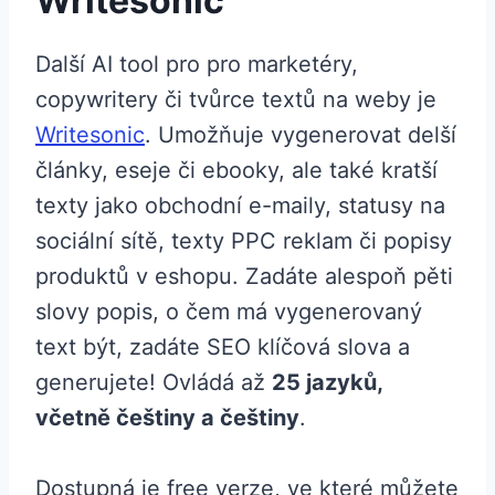
Writesonic
Další AI tool pro pro marketéry,
copywritery či tvůrce textů na weby je
Writesonic
. Umožňuje vygenerovat delší
články, eseje či ebooky, ale také kratší
texty jako obchodní e-maily, statusy na
sociální sítě, texty PPC reklam či popisy
produktů v eshopu. Zadáte alespoň pěti
slovy popis, o čem má vygenerovaný
text být, zadáte SEO klíčová slova a
generujete! Ovládá až
25 jazyků,
včetně češtiny a češtiny
.
Dostupná je free verze, ve které můžete