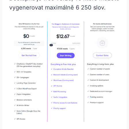
vygenerovat maximálně 6 250 slov.