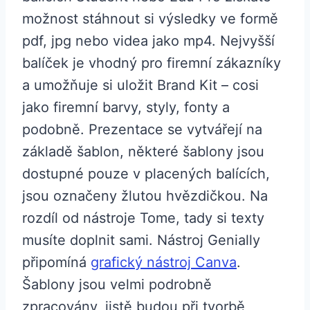
možnost stáhnout si výsledky ve formě
pdf, jpg nebo videa jako mp4. Nejvyšší
balíček je vhodný pro firemní zákazníky
a umožňuje si uložit Brand Kit – cosi
jako firemní barvy, styly, fonty a
podobně. Prezentace se vytvářejí na
základě šablon, některé šablony jsou
dostupné pouze v placených balících,
jsou označeny žlutou hvězdičkou. Na
rozdíl od nástroje Tome, tady si texty
musíte doplnit sami. Nástroj Genially
připomíná
grafický nástroj Canva
.
Šablony jsou velmi podrobně
zpracovány, jistě budou při tvorbě