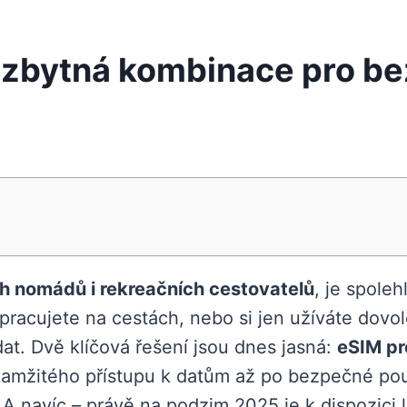
ezbytná kombinace pro be
ch nomádů i rekreačních cestovatelů
, je spoleh
pracujete na cestách, nebo si jen užíváte dovol
dat. Dvě klíčová řešení jsou dnes jasná:
eSIM pr
kamžitého přístupu k datům až po bezpečné použ
 A navíc – právě na podzim 2025 je k dispozici 