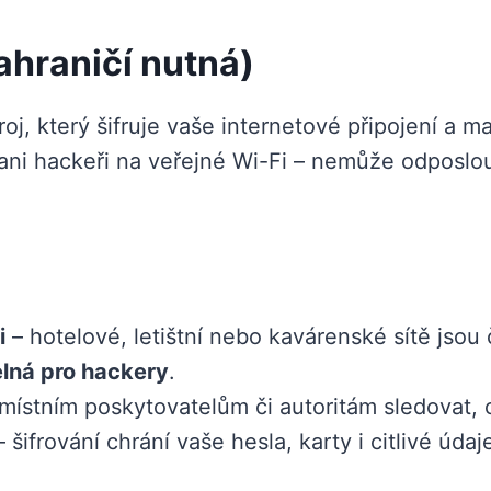
zahraničí nutná)
roj, který šifruje vaše internetové připojení a 
 ani hackeři na veřejné Wi-Fi – nemůže odposlo
i
– hotelové, letištní nebo kavárenské sítě jsou
elná pro hackery
.
ístním poskytovatelům či autoritám sledovat, c
 šifrování chrání vaše hesla, karty i citlivé úd