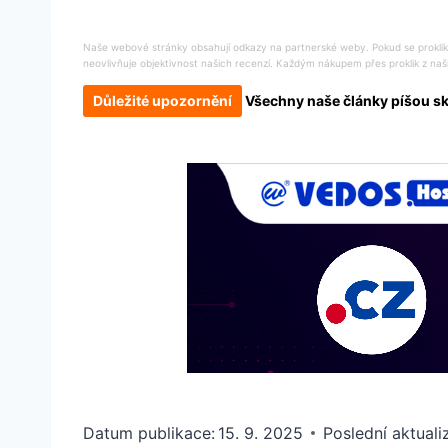
Naše webové stránky obsahují odkazy na partnerské weby. Pokud se proklikn
neovlivňuje objektivnost našich recenzí. Každým nákupem přes proklik z naš
Důležité upozornění
Všechny naše články píšou skut
Datum publikace:
15. 9. 2025
Poslední aktuali