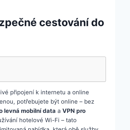
zpečné cestování do
livé připojení k internetu a online
enou, potřebujete být online – bez
o levná mobilní data
a
VPN pro
ívání hotelové Wi-Fi – tato
limitovaná nabídka, která obě služby