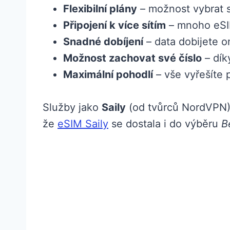
Flexibilní plány
– možnost vybrat 
Připojení k více sítím
– mnoho eSIM
Snadné dobíjení
– data dobijete o
Možnost zachovat své číslo
– dík
Maximální pohodlí
– vše vyřešíte p
Služby jako
Saily
(od tvůrců NordVPN)
že
eSIM Saily
se dostala i do výběru
B