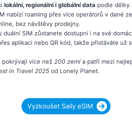
si
lokální, regionální i globální data
podle délky 
 nabízí roaming přes více operátorů v dané zem
nline, bez návštěvy prodejny.
y duální SIM zůstanete dostupní i na své domácí
řes aplikaci nebo QR kód, takže přistáváte už s
 pokrývají více než
200 zemí
a patří mezi nejle
est in Travel 2025
od Lonely Planet.
Vyzkoušet Saily eSIM