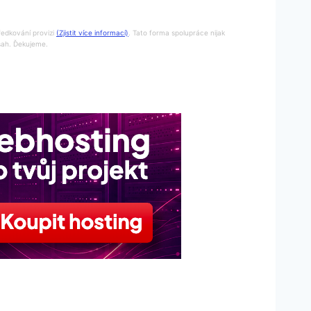
ředkování provizi
(Zjistit více informací)
. Tato forma spolupráce nijak
bsah. Ďekujeme.