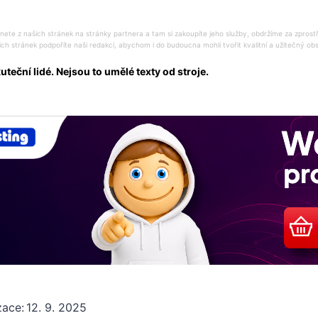
ete z našich stránek na stránky partnera a tam si zakoupíte jeho služby, obdržíme za zprost
ich stránek podpoříte naši redakci, abychom i do budoucna mohli tvořit kvalitní a užitečný o
eční lidé. Nejsou to umělé texty od stroje.
zace:
12. 9. 2025