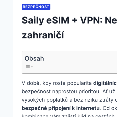
BEZPEČNOST
Saily eSIM + VPN: N
zahraničí
Obsah
V době, kdy roste popularita
digitální
bezpečnost naprostou prioritou. Ať už 
vysokých poplatků a bez rizika ztráty 
bezpečné připojení k internetu
. Od o
kombinace vám zajistí klid na cestách.