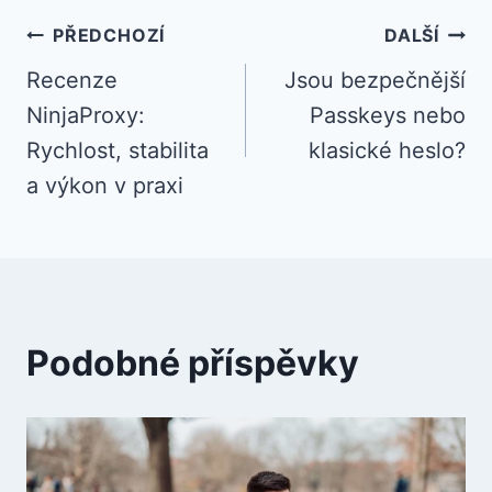
Navigace
PŘEDCHOZÍ
DALŠÍ
Recenze
Jsou bezpečnější
pro
NinjaProxy:
Passkeys nebo
příspěvek
Rychlost, stabilita
klasické heslo?
a výkon v praxi
Podobné příspěvky