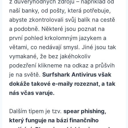
z důvěryhodných zdrojů – například od
naší banky, od pošty, která potřebuje,
abyste zkontrolovali svůj balík na cestě
a podobně. Některé jsou poznat na
první pohled krkolomným jazykem a
větami, co nedávají smysl. Jiné jsou tak
vymakané, že bez jakéhokoliv
podezření klikneme na odkaz a průšvih
je na světě.
Surfshark Antivirus však
dokáže takové e-maily rozeznat, a tak
nás včas varuje.
Dalším tipem je tzv.
spear phishing,
který funguje na bázi finančního