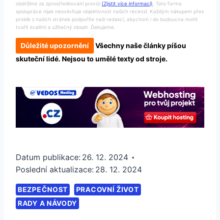
obdržíme za zprostředkování provizi
(Zjistit více informací)
. Tato forma
spolupráce nijak neovlivňuje objektivnost našich recenzí. Každým nákupem přes
proklik z našich stránek podpoříte naši redakci, abychom i do budoucna mohli
tvořit kvalitní a užitečný obsah. Ďekujeme.
Důležité upozornění
Všechny naše články píšou
skuteční lidé. Nejsou to umělé texty od stroje.
Datum publikace:
26. 12. 2024
Poslední aktualizace:
28. 12. 2024
BEZPEČNOST
PRACOVNÍ ŽIVOT
RADY A NÁVODY