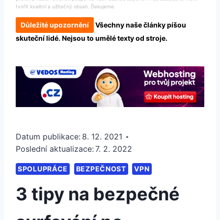
tvořit kvalitní a užitečný obsah. Ďekujeme.
Důležité upozornění
Všechny naše články píšou
skuteční lidé. Nejsou to umělé texty od stroje.
Datum publikace:
8. 12. 2021
Poslední aktualizace:
7. 2. 2022
SPOLUPRÁCE
BEZPEČNOST
VPN
3 tipy na bezpečné