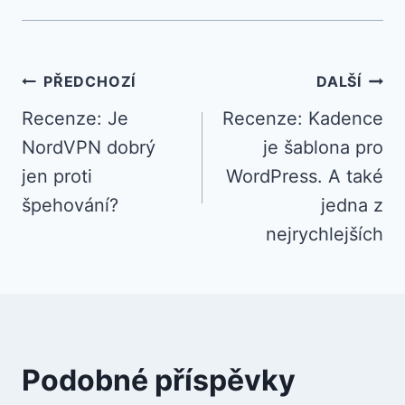
Navigace
PŘEDCHOZÍ
DALŠÍ
Recenze: Je
Recenze: Kadence
pro
NordVPN dobrý
je šablona pro
příspěvek
jen proti
WordPress. A také
špehování?
jedna z
nejrychlejších
Podobné příspěvky