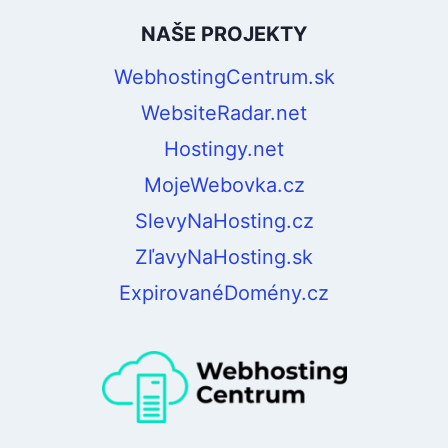
NAŠE PROJEKTY
WebhostingCentrum.sk
WebsiteRadar.net
Hostingy.net
MojeWebovka.cz
SlevyNaHosting.cz
ZľavyNaHosting.sk
ExpirovanéDomény.cz